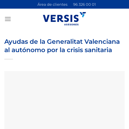
Saltar
Área de clientes
96 326 00 01
al
contenido
Ayudas de la Generalitat Valenciana
al autónomo por la crisis sanitaria