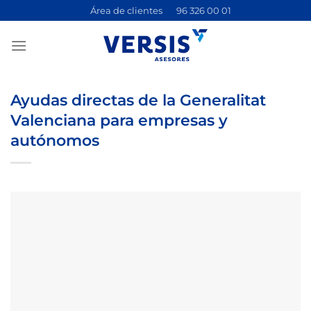
Saltar
Área de clientes
96 326 00 01
al
contenido
Ayudas directas de la Generalitat
Valenciana para empresas y
autónomos