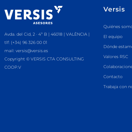
Versis
Quiénes som
Avda. del Cid, 2 · 4º B | 46018 | VALÈNCIA |
El equipo
tlf: (+34) 96 326 00 01
Dónde estam
mail: versis@versis.es
Valores RSC
Copyright © VERSIS CTA CONSULTING
Colaboracione
COOP.V
Contacto
Trabaja con n