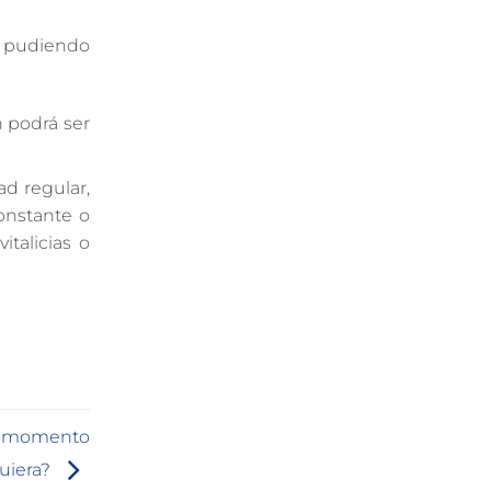
s, pudiendo
n podrá ser
ad regular,
onstante o
talicias o
el momento
uiera?