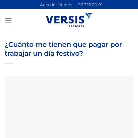
Saltar
Área de clientes
96 326 00 01
al
contenido
¿Cuánto me tienen que pagar por
trabajar un día festivo?