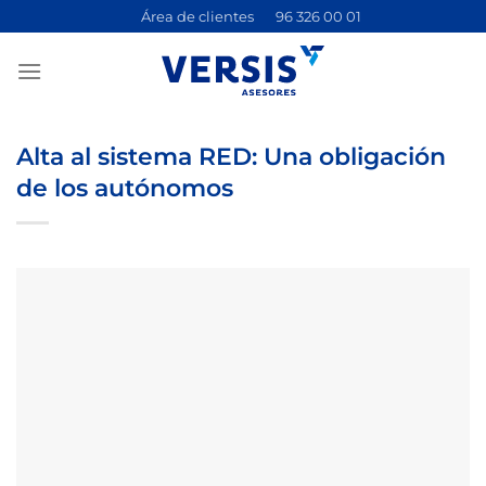
Saltar
Área de clientes
96 326 00 01
al
contenido
Alta al sistema RED: Una obligación
de los autónomos