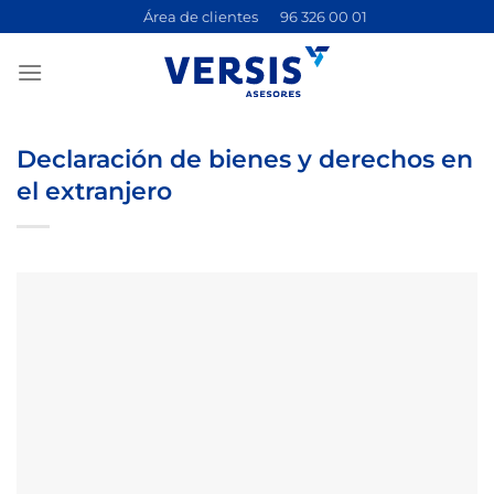
Saltar
Área de clientes
96 326 00 01
al
contenido
Declaración de bienes y derechos en
el extranjero