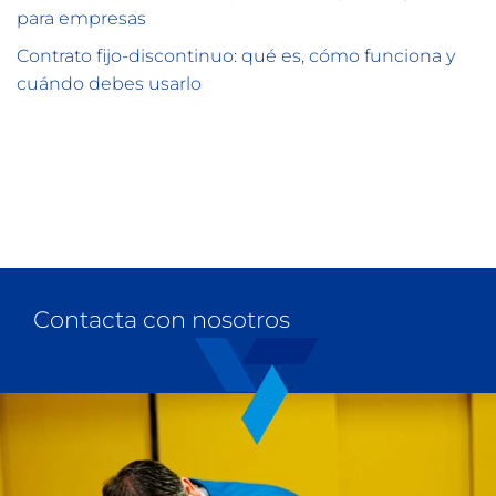
para empresas
Contrato fijo-discontinuo: qué es, cómo funciona y
cuándo debes usarlo
Contacta con nosotros