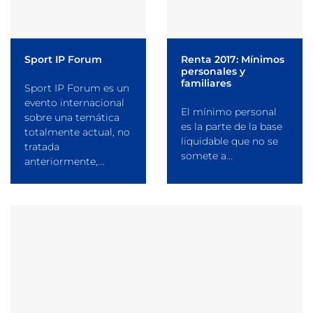
Sport IP Forum
Renta 2017: Mínimos
personales y
familiares
Sport IP Forum es un
evento internacional
El mínimo personal
sobre una temática
es la parte de la base
totalmente actual, no
liquidable que no se
tratada
somete a...
anteriormente,...