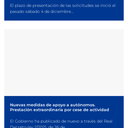
El plazo de presentación de las solicitudes se inició el
pasado sábado 4 de diciembre...
Nuevas medidas de apoyo a autónomos.
Prestación extraordinaria por cese de actividad
El Gobierno ha publicado de nuevo a través del Real
Decreto-ley 2/2021, de 26 de...