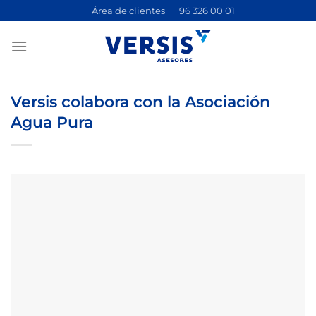
Saltar
Área de clientes
96 326 00 01
al
contenido
Versis colabora con la Asociación
Agua Pura