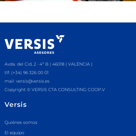
Avda. del Cid, 2 · 4º B | 46018 | VALÈNCIA |
tlf: (+34) 96 326 00 01
mail: versis@versis.es
Copyright © VERSIS CTA CONSULTING COOP.V
Versis
Quiénes somos
El equipo