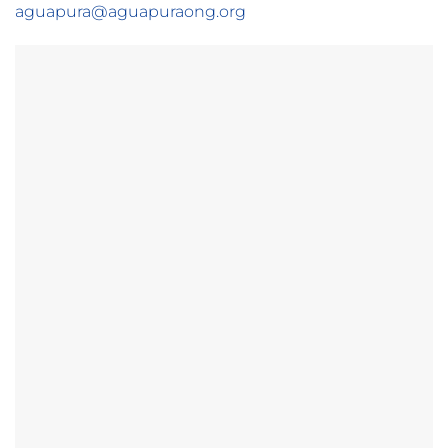
aguapura@aguapuraong.org