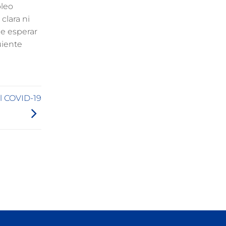
pleo
clara ni
ue esperar
uiente
el COVID-19