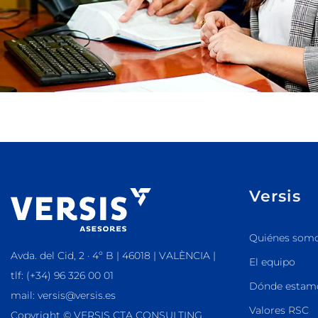
Versis
Quiénes som
Avda. del Cid, 2 · 4º B | 46018 | VALÈNCIA |
El equipo
tlf: (+34) 96 326 00 01
Dónde estam
mail: versis@versis.es
Valores RSC
Copyright © VERSIS CTA CONSULTING