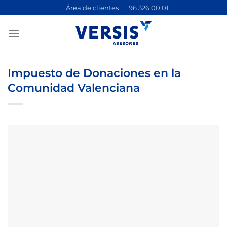
Saltar
Área de clientes
96 326 00 01
al
contenido
Impuesto de Donaciones en la
Comunidad Valenciana