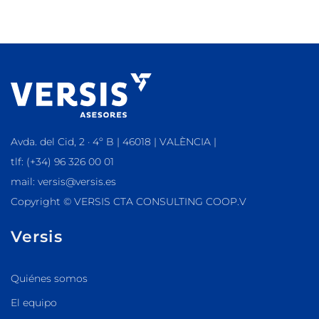
Avda. del Cid, 2 · 4º B | 46018 | VALÈNCIA |
tlf: (+34) 96 326 00 01
mail: versis@versis.es
Copyright © VERSIS CTA CONSULTING COOP.V
Versis
Quiénes somos
El equipo