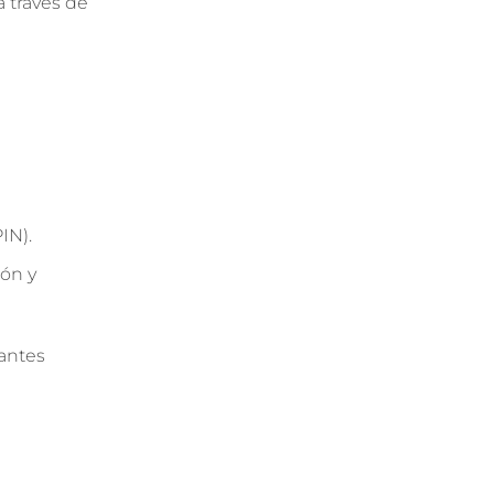
a través de
IN).
ión y
tantes