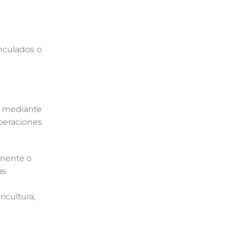
inculados o
n mediante
peraciones
anente o
as
icultura,