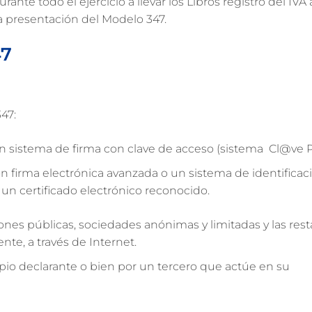
nte todo el ejercicio a llevar los Libros registro del IVA 
la presentación del Modelo 347.
47
47:
on sistema de firma con clave de acceso (sistema
Cl@ve
P
on firma electrónica avanzada o un sistema de identificac
un certificado electrónico reconocido.
iones públicas, sociedades anónimas y limitadas y las res
te, a través de Internet.
opio declarante o bien por un tercero que actúe en su