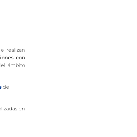
e realizan
iones con
del ámbito
s
de
alizadas en