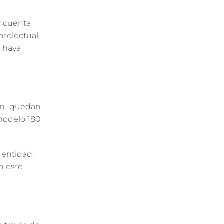
r cuenta
ntelectual,
a haya
ién quedan
 modelo 180
 entidad,
n este