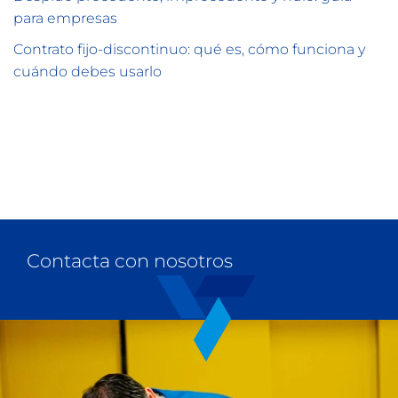
para empresas
Contrato fijo-discontinuo: qué es, cómo funciona y
cuándo debes usarlo
Contacta con nosotros