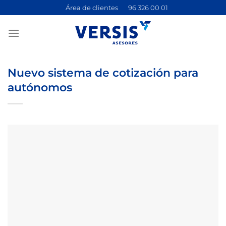
Saltar
Área de clientes
96 326 00 01
al
contenido
Nuevo sistema de cotización para
autónomos