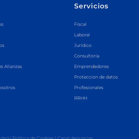
Servicios
os
Fiscal
Laboral
os
Jurídico
Consultoría
s Alianzas
Emprendedores
Proteccion de datos
osotros
Profesionales
RRHH
cidad
|
Política de Cookies
|
Canal denuncias