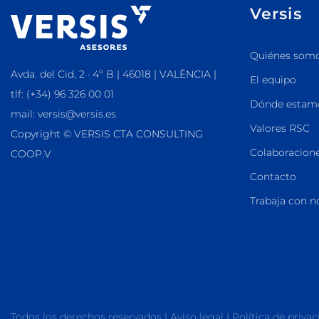
Versis
Quiénes som
Avda. del Cid, 2 · 4º B | 46018 | VALÈNCIA |
El equipo
tlf: (+34) 96 326 00 01
Dónde estam
mail: versis@versis.es
Valores RSC
Copyright © VERSIS CTA CONSULTING
Colaboracione
COOP.V
Contacto
Trabaja con n
Todos los derechos reservados |
Aviso legal
|
Política de priva