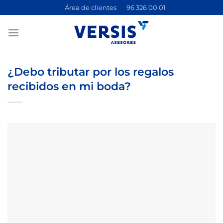
Saltar
Área de clientes
96 326 00 01
al
contenido
¿Debo tributar por los regalos
recibidos en mi boda?