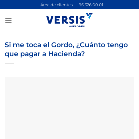
Saltar
Área de clientes
96 326 00 01
al
contenido
Si me toca el Gordo, ¿Cuánto tengo
que pagar a Hacienda?