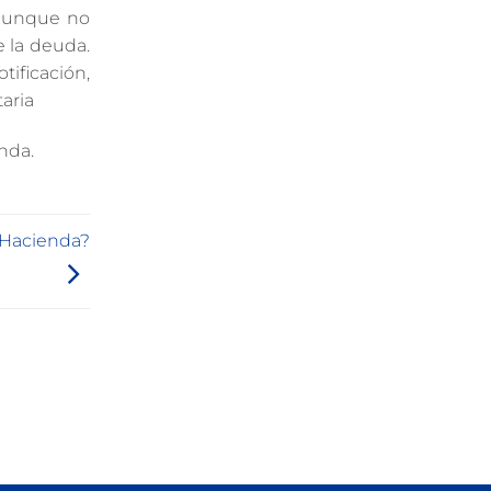
 aunque no
 la deuda.
tificación,
aria
nda.
 Hacienda?