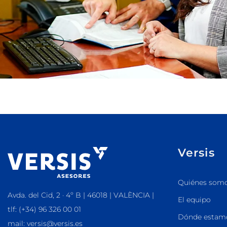
Versis
Quiénes som
Avda. del Cid, 2 · 4º B | 46018 | VALÈNCIA |
El equipo
tlf: (+34) 96 326 00 01
Dónde estam
mail: versis@versis.es