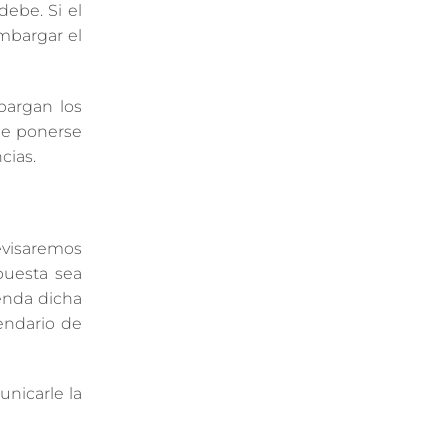
debe. Si el
mbargar el
bargan los
ue ponerse
cias.
evisaremos
puesta sea
enda dicha
endario de
nicarle la