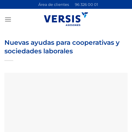
Saltar
Área de clientes
96 326 00 01
al
contenido
Nuevas ayudas para cooperativas y
sociedades laborales