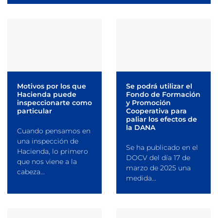
Motivos por los que
Se podrá utilizar el
Hacienda puede
Fondo de Formación
inspeccionarte como
y Promoción
particular
Cooperativa para
paliar los efectos de
la DANA
Cuando pensamos en
una inspección de
Se ha publicado en el
Hacienda, lo primero
DOCV del día 17 de
que nos viene a la
marzo de 2025 una
cabeza...
medida...