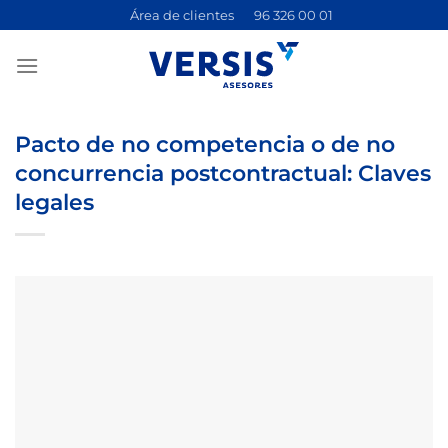
Saltar
Área de clientes
96 326 00 01
al
contenido
Pacto de no competencia o de no
concurrencia postcontractual: Claves
legales