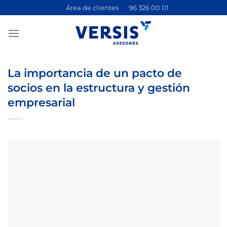
Saltar
Área de clientes
96 326 00 01
al
contenido
La importancia de un pacto de
socios en la estructura y gestión
empresarial