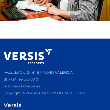
Avda. del Cid, 2 · 4º B | 46018 | VALÈNCIA |
tlf: (+34) 96 326 00 01
mail: versis@versis.es
Copyright © VERSIS CTA CONSULTING COOP.V
Versis