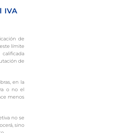
l IVA
ficación de
este límite
calificada
butación de
bras, en la
ra o no el
 hace menos
tiva no se
ocerá, sino
to.