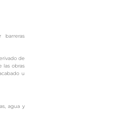
r barreras
erivado de
e las obras
 acabado u
as, agua y