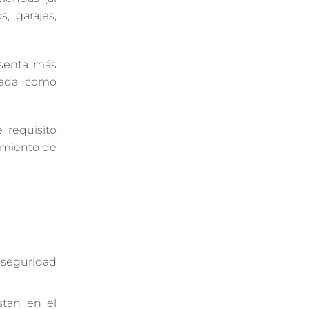
, garajes,
senta más
rada como
 requisito
tamiento de
 seguridad
stan en el