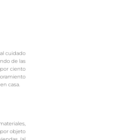
al cuidado
endo de las
 por ciento
soramiento
 en casa.
materiales,
 por objeto
iendas (al