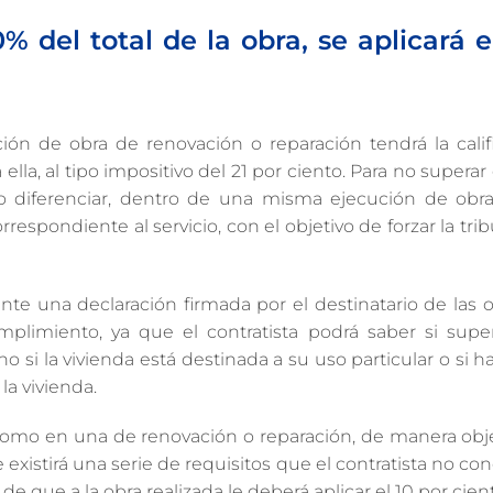
% del total de la obra, se aplicará e
ución de obra de renovación o reparación tendrá la cali
ella, al tipo impositivo del 21 por ciento. Para no superar 
o diferenciar, dentro de una misma ejecución de obra 
espondiente al servicio, con el objetivo de forzar la tri
te una declaración firmada por el destinatario de las o
mplimiento, ya que el contratista podrá saber si supe
o si la vivienda está destinada a su uso particular o si
la vivienda.
 como en una de renovación o reparación, de manera obje
 existirá una serie de requisitos que el contratista no con
que a la obra realizada le deberá aplicar el 10 por cien