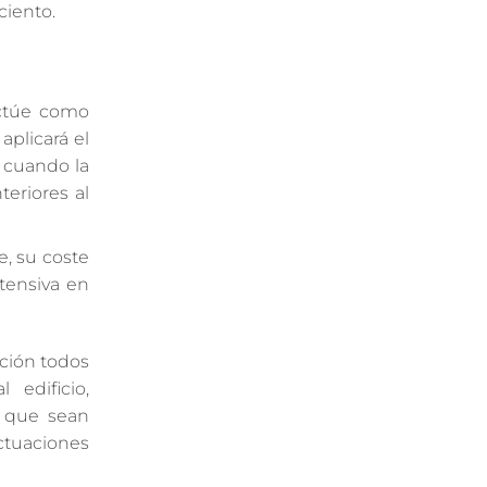
ciento.
ctúe como
aplicará el
o cuando la
teriores al
e, su coste
tensiva en
ación todos
 edificio,
es que sean
ctuaciones