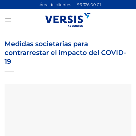
Saltar
Área de clientes
96 326 00 01
al
contenido
Medidas societarias para
contrarrestar el impacto del COVID-
19