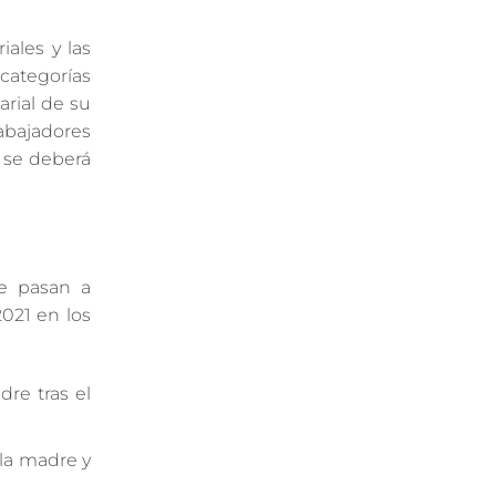
iales y las
 categorías
arial de su
abajadores
, se deberá
ue pasan a
021 en los
re tras el
la madre y