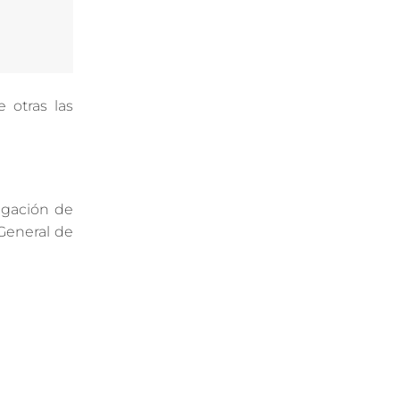
 otras las
igación de
 General de