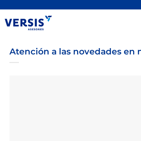
Saltar
al
contenido
Atención a las novedades en m