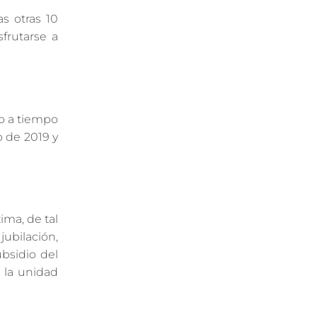
s otras 10
frutarse a
to a tiempo
o de 2019 y
ima, de tal
ubilación,
ubsidio del
 la unidad