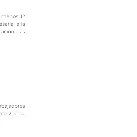
l menos 12
arial a la
ación. Las
rabajadores
nte 2 años.
.