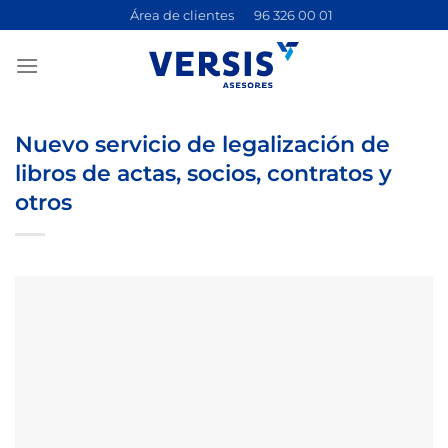
Saltar
Área de clientes
96 326 00 01
al
contenido
Nuevo servicio de legalización de
libros de actas, socios, contratos y
otros