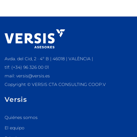
Avda. del Cid, 2 · 4º B | 46018 | VALÈNCIA |
tlf: (+34) 96 326 00 01
mail: versis@versis.es
Copyright © VERSIS CTA CONSULTING COOP.V
Versis
Quiénes somos
El equipo