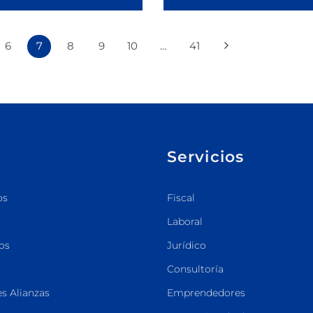
6
7
8
9
10
…
41
Servicios
os
Fiscal
Laboral
os
Jurídico
Consultoría
s Alianzas
Emprendedores