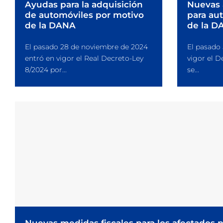
Ayudas para la adquisición
Nuevas 
de automóviles por motivo
para au
de la DANA
de la D
El pasado 28 de noviembre de 2024
El pasado
entró en vigor el Real Decreto-Ley
vigor el D
8/2024 por...
se...