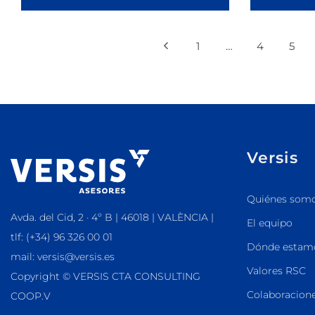
1
…
4
5
Versis
Quiénes som
Avda. del Cid, 2 · 4º B | 46018 | VALÈNCIA |
El equipo
tlf: (+34) 96 326 00 01
Dónde estam
mail: versis@versis.es
Valores RSC
Copyright © VERSIS CTA CONSULTING
Colaboracione
COOP.V