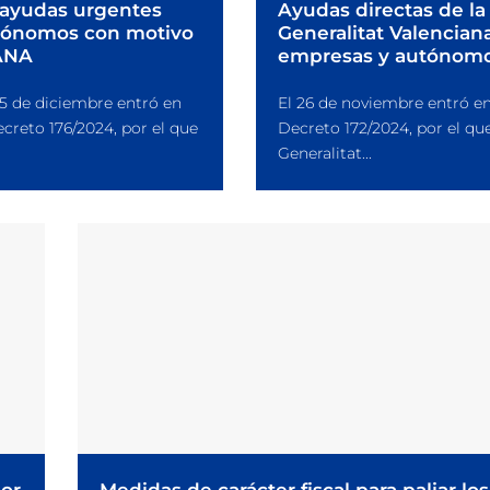
ayudas urgentes
Ayudas directas de la
tónomos con motivo
Generalitat Valencian
ANA
empresas y autónom
 5 de diciembre entró en
El 26 de noviembre entró en
ecreto 176/2024, por el que
Decreto 172/2024, por el que
Generalitat...