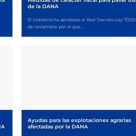
por
Medidas de carácter fiscal para paliar lo
de la DANA
El Gobierno ha aprobado el Real Decreto-Ley 7/2024
de noviembre, por el que...
Ayudas para las explotaciones agrarias
NA
afectadas por la DANA