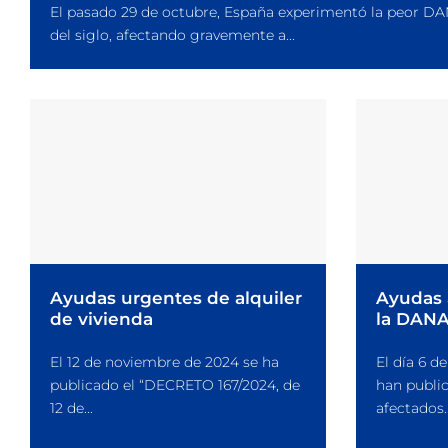
El pasado 29 de octubre, España experimentó la peor D
del siglo, afectando gravemente a...
Ayudas urgentes de alquiler
Ayudas 
de vivienda
la DAN
El 12 de noviembre de 2024 se ha
El día 6 d
publicado el “DECRETO 167/2024, de
han public
12 de...
afectados..