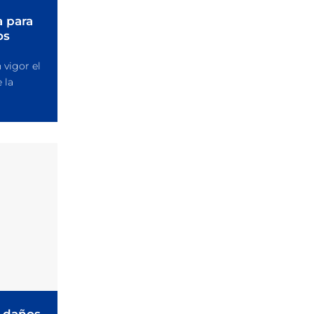
a para
os
 vigor el
 la