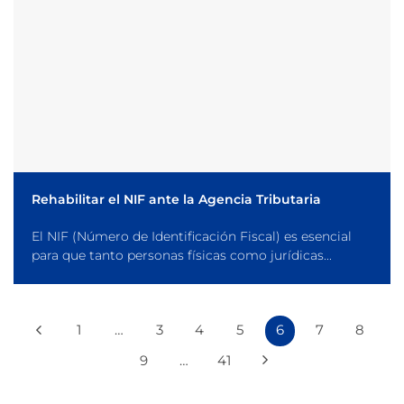
Rehabilitar el NIF ante la Agencia Tributaria
El NIF (Número de Identificación Fiscal) es esencial
para que tanto personas físicas como jurídicas...
1
…
3
4
5
6
7
8
9
…
41