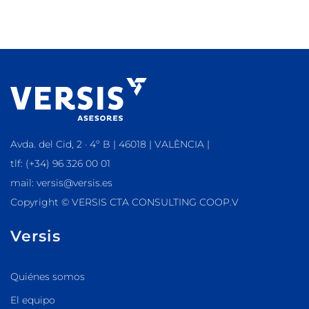
Avda. del Cid, 2 · 4º B | 46018 | VALÈNCIA |
tlf: (+34) 96 326 00 01
mail: versis@versis.es
Copyright © VERSIS CTA CONSULTING COOP.V
Versis
Quiénes somos
El equipo