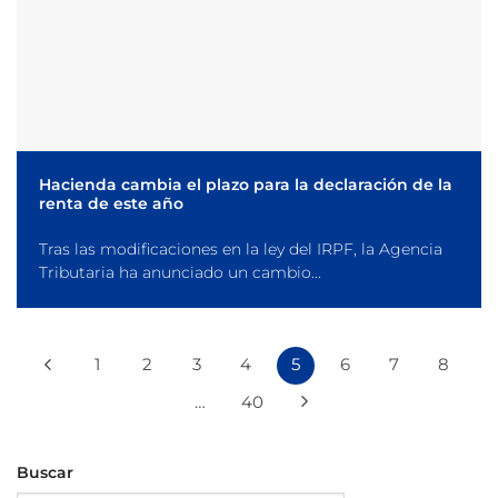
Hacienda cambia el plazo para la declaración de la
renta de este año
Tras las modificaciones en la ley del IRPF, la Agencia
Tributaria ha anunciado un cambio...
1
2
3
4
5
6
7
8
…
40
Buscar