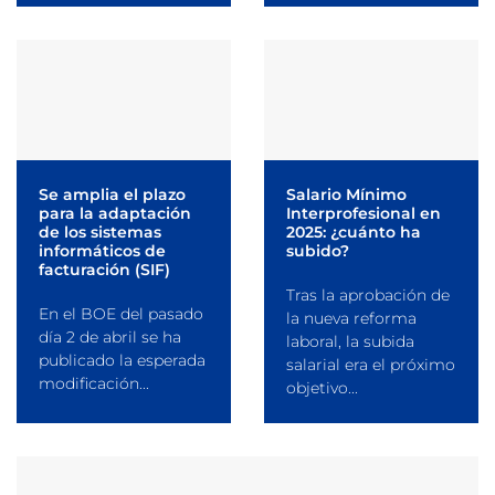
Se amplia el plazo
Salario Mínimo
para la adaptación
Interprofesional en
de los sistemas
2025: ¿cuánto ha
informáticos de
subido?
facturación (SIF)
Tras la aprobación de
En el BOE del pasado
la nueva reforma
día 2 de abril se ha
laboral, la subida
publicado la esperada
salarial era el próximo
modificación...
objetivo...