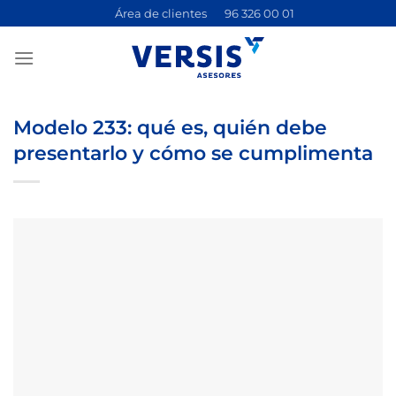
Saltar
Área de clientes
96 326 00 01
al
contenido
Modelo 233: qué es, quién debe
presentarlo y cómo se cumplimenta