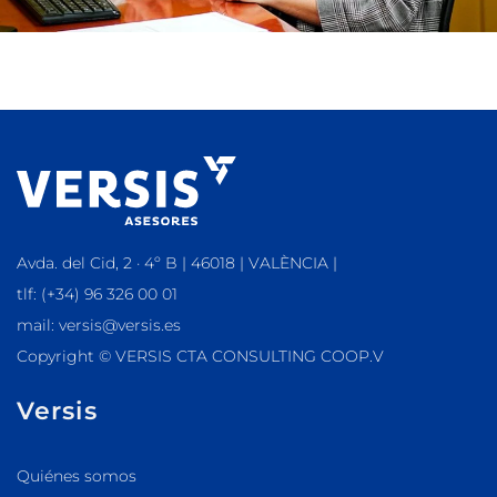
Avda. del Cid, 2 · 4º B | 46018 | VALÈNCIA |
tlf: (+34) 96 326 00 01
mail: versis@versis.es
Copyright © VERSIS CTA CONSULTING COOP.V
Versis
Quiénes somos