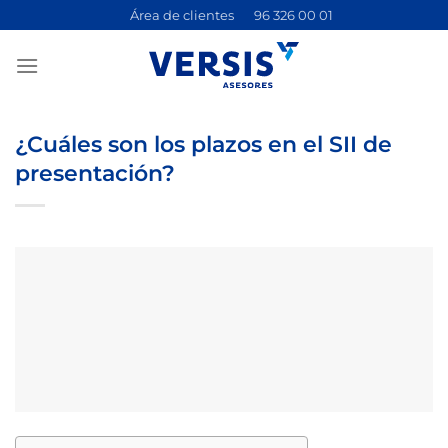
Saltar
Área de clientes
96 326 00 01
al
contenido
¿Cuáles son los plazos en el SII de
presentación?