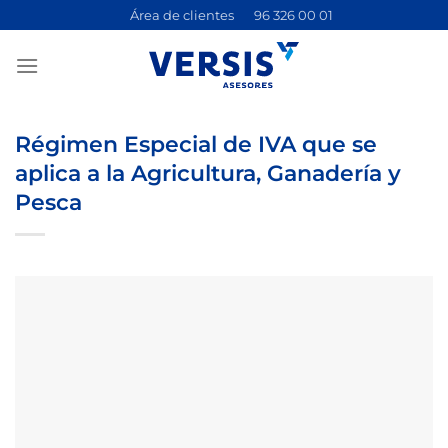
Saltar
Área de clientes
96 326 00 01
al
contenido
Régimen Especial de IVA que se
aplica a la Agricultura, Ganadería y
Pesca