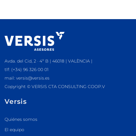
Avda. del Cid, 2 · 4º B | 46018 | VALÈNCIA |
tlf: (+34) 96 326 00 01
mail: versis@versis.es
Copyright © VERSIS CTA CONSULTING COOP.V
Versis
Quiénes somos
El equipo