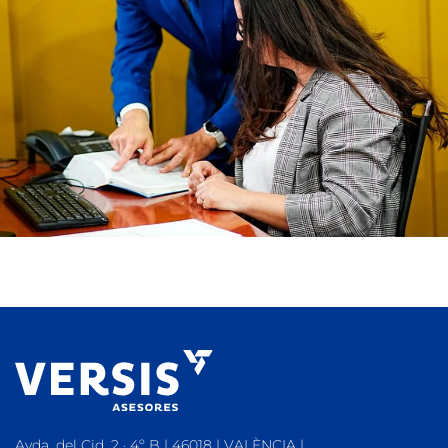
Avda. del Cid, 2 · 4º B | 46018 | VALÈNCIA |