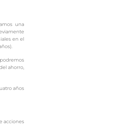
ngamos una
reviamente
ales en el
años).
n podremos
del ahorro,
cuatro años
e acciones