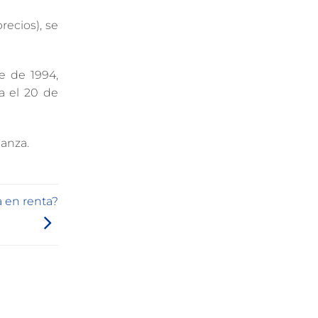
ecios), se
e de 1994,
a el 20 de
anza.
a en renta?