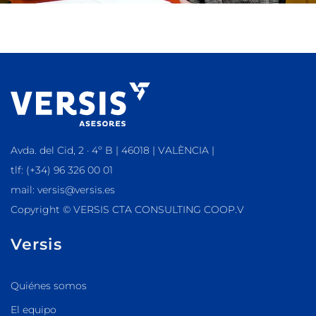
Avda. del Cid, 2 · 4º B | 46018 | VALÈNCIA |
tlf: (+34) 96 326 00 01
mail: versis@versis.es
Copyright © VERSIS CTA CONSULTING COOP.V
Versis
Quiénes somos
El equipo