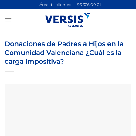
Saltar
Área de clientes
96 326 00 01
al
contenido
Donaciones de Padres a Hijos en la
Comunidad Valenciana ¿Cuál es la
carga impositiva?