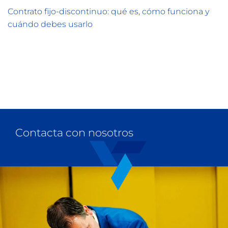
Contrato fijo-discontinuo: qué es, cómo funciona y
cuándo debes usarlo
Contacta con nosotros