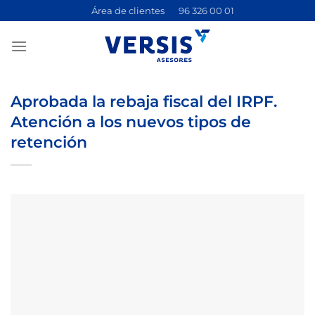
Saltar
Área de clientes
96 326 00 01
al
contenido
Aprobada la rebaja fiscal del IRPF.
Atención a los nuevos tipos de
retención