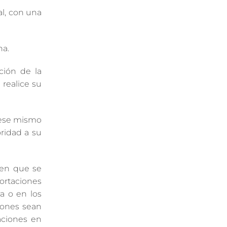
al, con una
na.
ción de la
realice su
n ese mismo
oridad a su
o en que se
ortaciones
va o en los
iones sean
taciones en