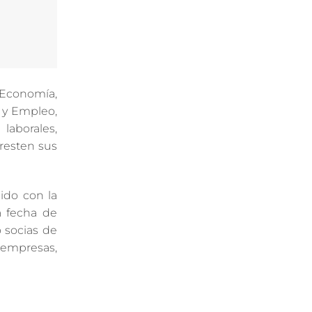
e Economía,
 y Empleo,
laborales,
presten sus
nido con la
a fecha de
 socias de
s empresas,