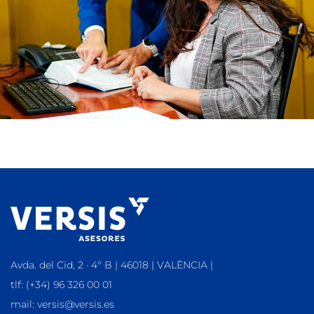
Avda. del Cid, 2 · 4º B | 46018 | VALÈNCIA |
tlf: (+34) 96 326 00 01
mail: versis@versis.es