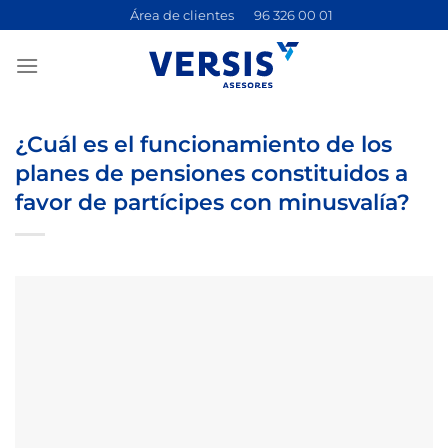
Saltar
Área de clientes
96 326 00 01
al
contenido
¿Cuál es el funcionamiento de los
planes de pensiones constituidos a
favor de partícipes con minusvalía?