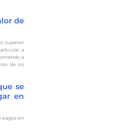
lor de
vo superior
rticular, a
sometido a
ción de los
que se
gar en
 o pagos en