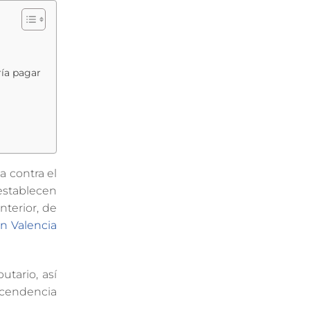
ría pagar
a contra el
 establecen
nterior, de
en Valencia
tario, así
scendencia