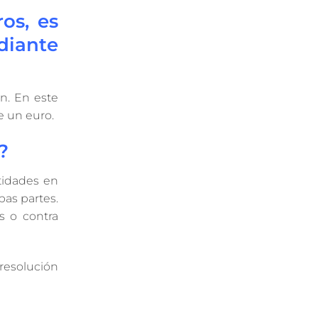
os, es
diante
ón. En este
e un euro.
?
tidades en
bas partes.
s o contra
resolución