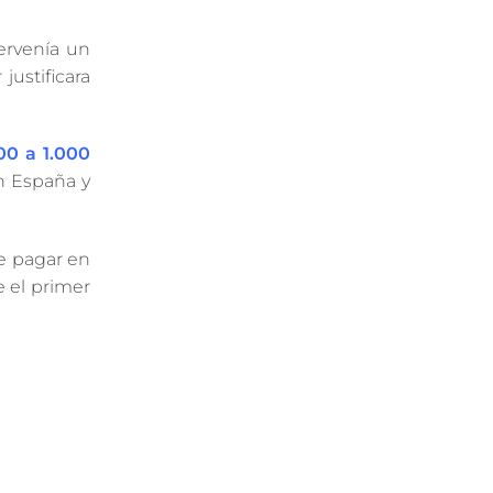
ervenía un
justificara
00 a 1.000
en España y
e pagar en
e el primer