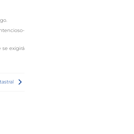
ago.
ntencioso-
 se exigirá
tastral