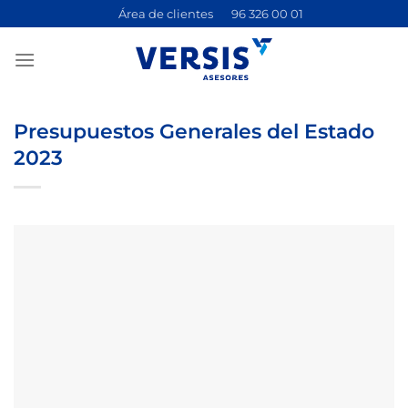
Saltar
Área de clientes
96 326 00 01
al
contenido
Presupuestos Generales del Estado
2023