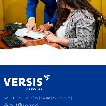
Avda. del Cid, 2 · 4º B | 46018 | VALÈNCIA |
tlf: (+34) 96 326 00 01