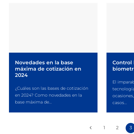
Novedades en la base
Control 
máxima de cotización en
biometrí
2024
El imparab
¿Cuáles son las bases de cotización
tecnología
en 2024? Como novedades en la
ocasiones,
base máxima de...
casos...
1
2
3