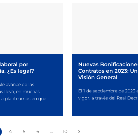
laboral por
Nuevas Bonificacione
a. ¿Es legal?
Contratos en 2023: Un
Visión General
le avance de las
El 1 de septiembre de 2023 
s lleva, en muchas
vigor, a través del Real Decre
 a plantearnos en que
4
5
6
…
10