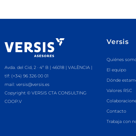
Versis
Quiénes som
Avda. del Cid, 2 · 4º B | 46018 | VALÈNCIA |
El equipo
tlf: (+34) 96 326 00 01
Dónde estam
mail: versis@versis.es
Valores RSC
Copyright © VERSIS CTA CONSULTING
Colaboracione
COOP.V
Contacto
Trabaja con n