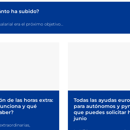
ánto ha subido?
larial era el próximo objetivo...
ón de las horas extra:
Todas las ayudas eur
unciona y qué
para autónomos y py
aber?
que puedes solicitar 
junio
extraordinarias,