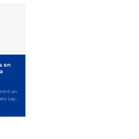
s en
a
entró en
to Ley...