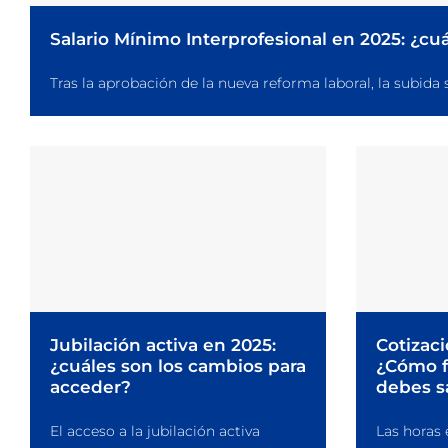
Salario Mínimo Interprofesional en 2025: ¿cu
Tras la aprobación de la nueva reforma laboral, la subida sa
Jubilación activa en 2025:
Cotizaci
¿cuáles son los cambios para
¿Cómo f
acceder?
debes s
El acceso a la jubilación activa
Las horas 