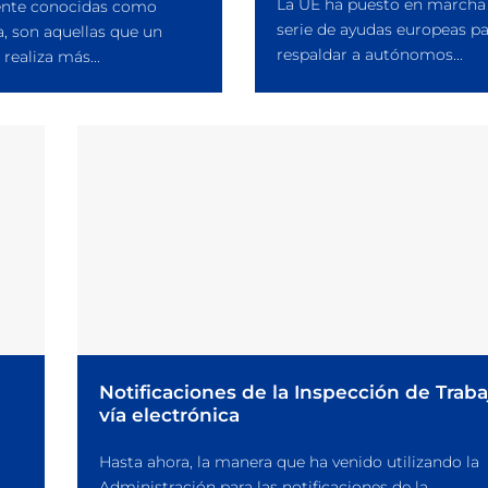
La UE ha puesto en marcha
te conocidas como
serie de ayudas europeas pa
a, son aquellas que un
respaldar a autónomos...
 realiza más...
Notificaciones de la Inspección de Traba
vía electrónica
Hasta ahora, la manera que ha venido utilizando la
Administración para las notificaciones de la...