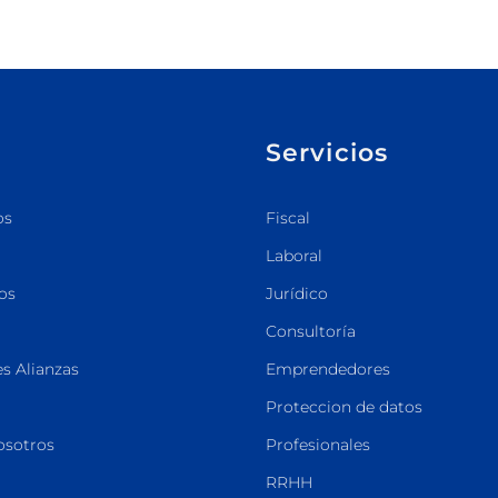
Servicios
os
Fiscal
Laboral
os
Jurídico
Consultoría
s Alianzas
Emprendedores
Proteccion de datos
osotros
Profesionales
RRHH