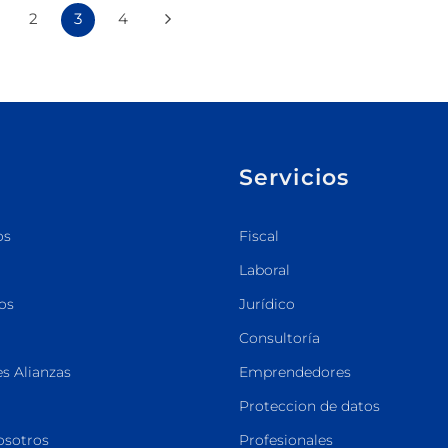
2
3
4
Servicios
os
Fiscal
Laboral
os
Jurídico
Consultoría
s Alianzas
Emprendedores
Proteccion de datos
osotros
Profesionales