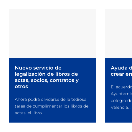
Nuevo servicio de
Ayuda d
legalización de libros de
crear e
actas, socios, contratos y
otros
El acuerdo
Ayuntamie
Ahora podrá olvidarse de la tediosa
colegio d
tarea de cumplimentar los libros de
Valencia,...
actas, el libro...