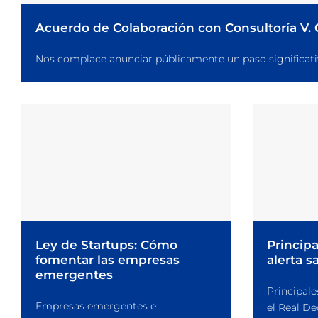
Acuerdo de Colaboración con Consultoría V.
Nos complace anunciar públicamente un paso significativo e
Ley de Startups: Cómo
Princip
fomentar las empresas
alerta s
emergentes
Principal
Empresas emergentes e
el Real De