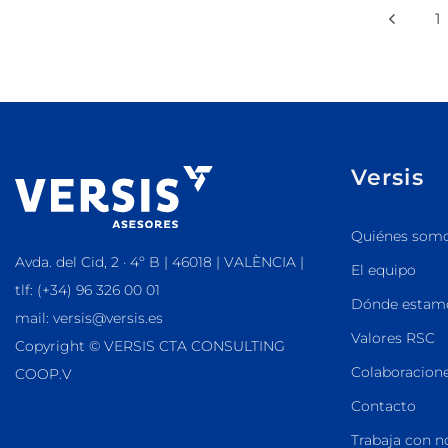
1
Versis
Quiénes som
Avda. del Cid, 2 · 4º B | 46018 | VALÈNCIA |
El equipo
tlf: (+34) 96 326 00 01
Dónde estam
mail: versis@versis.es
Valores RSC
Copyright © VERSIS CTA CONSULTING
Colaboracione
COOP.V
Contacto
Trabaja con n