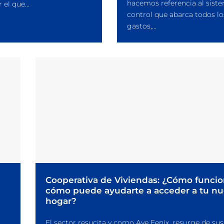
hacemos referencia al sist
 el que...
control que abarca todos lo
gastos,...
Cooperativa de Viviendas: ¿Cómo funci
cómo puede ayudarte a acceder a tu n
hogar?
El sector resucita y como Ave Fenix, resurge de sus