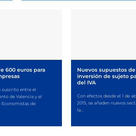
e 600 euros para
Nuevos supuestos de
mpresas
inversión de sujeto p
del IVA
 suscrito entre el
Con efectos desde el 1 de ab
nto de Valencia y el
2015, se añaden nuevos sect
e Economistas de
la...