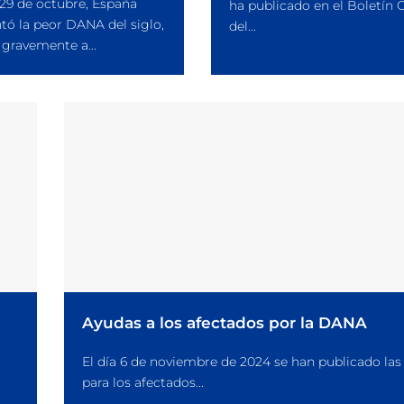
 29 de octubre, España
ha publicado en el Boletín O
tó la peor DANA del siglo,
del...
gravemente a...
Ayudas a los afectados por la DANA
El día 6 de noviembre de 2024 se han publicado las
para los afectados...