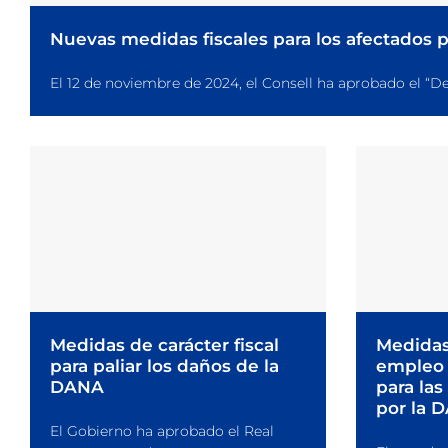
Nuevas medidas fiscales para los afectados 
El 12 de noviembre de 2024, el Consell ha aprobado el “Dec
Medidas de carácter fiscal
Medidas
para paliar los daños de la
empleo 
DANA
para las
por la 
El Gobierno ha aprobado el Real