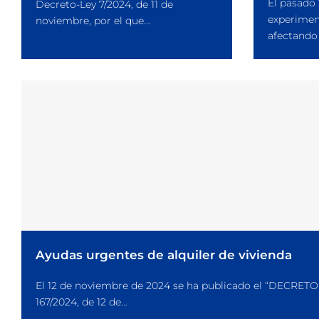
El pasado
Decreto-Ley 7/2024, de 11 de
experimen
noviembre, por el que...
afectando 
Ayudas urgentes de alquiler de vivienda
El 12 de noviembre de 2024 se ha publicado el “DECRETO
167/2024, de 12 de...