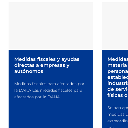
Medidas fiscales y ayudas
Medidas
directas a empresas y
materia
autónomos
personal
estable
industri
Medidas fiscales para afectados por
de servi
la DANA Las medidas fiscales para
físicas o
afectados por la DANA...
Se han ap
medidas d
extraordin
por...