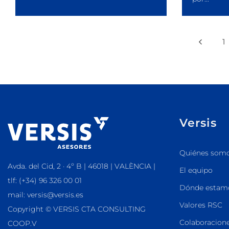
1
Versis
Quiénes som
Avda. del Cid, 2 · 4º B | 46018 | VALÈNCIA |
El equipo
tlf: (+34) 96 326 00 01
Dónde estam
mail: versis@versis.es
Valores RSC
Copyright © VERSIS CTA CONSULTING
Colaboracione
COOP.V