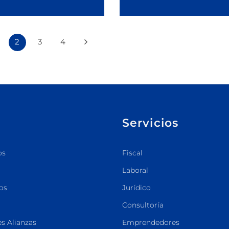
2
3
4
Servicios
os
Fiscal
Laboral
os
Jurídico
Consultoría
s Alianzas
Emprendedores