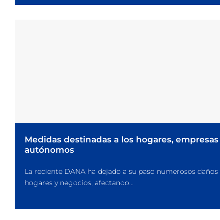
Medidas destinadas a los hogares, empresas
autónomos
La reciente DANA ha dejado a su paso numerosos daños
hogares y negocios, afectando...