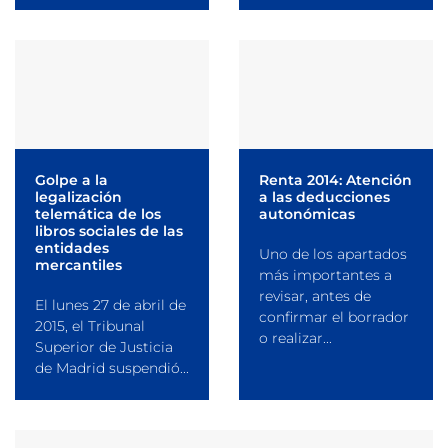
Golpe a la
Renta 2014: Atención
legalización
a las deducciones
telemática de los
autonómicas
libros sociales de las
entidades
Uno de los apartados
mercantiles
más importantes a
revisar, antes de
El lunes 27 de abril de
confirmar el borrador
2015, el Tribunal
o realizar...
Superior de Justicia
de Madrid suspendió...