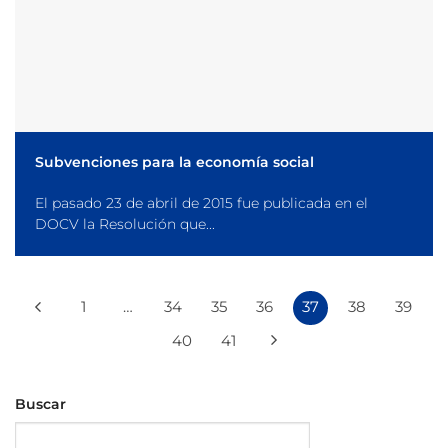
Subvenciones para la economía social
El pasado 23 de abril de 2015 fue publicada en el
DOCV la Resolución que...
1
…
34
35
36
37
38
39
40
41
Buscar
Buscar