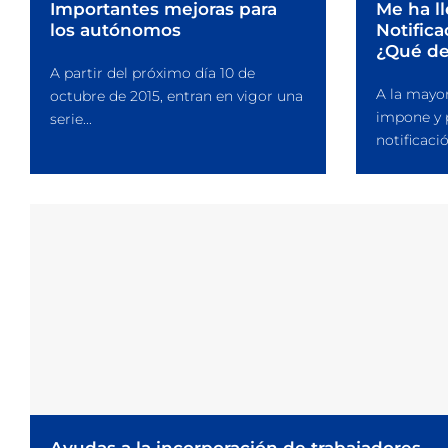
Importantes mejoras para
Me ha l
los autónomos
Notific
¿Qué de
A partir del próximo día 10 de
A la mayor
octubre de 2015, entran en vigor una
impone y 
serie...
notificaci