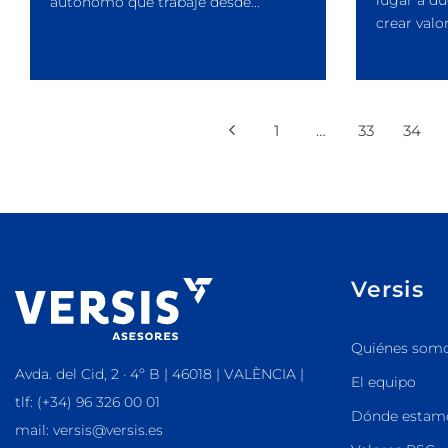
lugar a du
autónomo que trabaje desde...
crear valor.
1
…
33
34
Versis
Quiénes som
Avda. del Cid, 2 · 4º B | 46018 | VALÈNCIA |
El equipo
tlf: (+34) 96 326 00 01
Dónde estam
mail: versis@versis.es