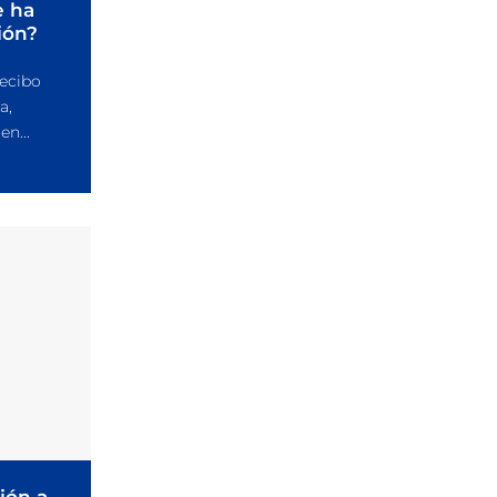
e ha
ión?
recibo
a,
n...