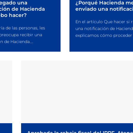
legado una
¿Porqué Hacienda m
ación de Hacienda
enviado una notificac
bo hacer?
En el artículo Que hacer si 
ía de las personas, les
una notificación de Haciend
preocupa recibir una
explicamos cómo proceder e
ón de Hacienda....