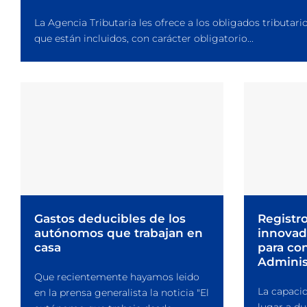
La Agencia Tributaria les ofrece a los obligados tributari
que están incluidos, con carácter obligatorio...
Gastos deducibles de los
Registr
autónomos que trabajan en
innovado
casa
para con
Adminis
Que recientemente hayamos leido
La capacid
en la prensa generalista la noticia "El