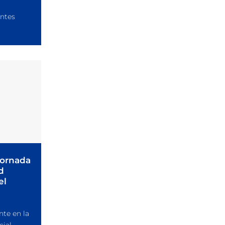
entes
 jornada
d
el
nte en la