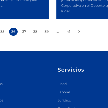
da, el factor clave para
jornada Responsabilidad So
..
Corporativa en el Deporte 
lugar...
35
36
37
38
39
…
41
Servicios
os
Fiscal
Laboral
os
Jurídico