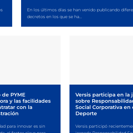
os
En los últimos días se han venido publicando difer
decretos en los que se ha...
o de PYME
Versis participa en la
ra y las facilidades
sobre Responsabilida
tratar con la
Social Corporativa en 
tración
Deporte
ad para innovar es sin
Versis participó recienteme